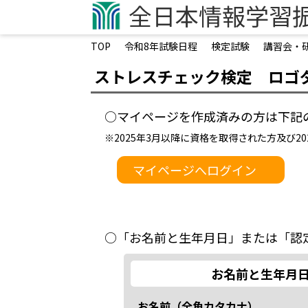
企業担当者向けページ
全日本情報学習
学生向けページ
TOP
令和8年試験日程
検定試験
講習会・
オンライン・ライブ検定試験
オンライン試験システム構築
ストレスチェック検定 ロゴ
認定会場募集
○マイページを作成済みの方は下記
認定会場専用サイト
領収書発行フォーム
※2025年3月以降に資格を取得された方及び
マイページへログイン
お問い合わせ
○「お名前と生年月日」または「認
お名前と生年月
お名前（全角カタカナ）