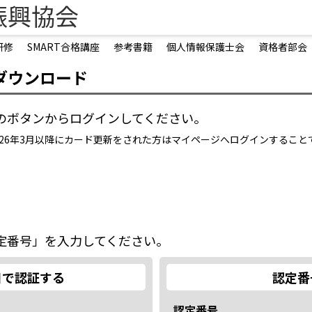
振興協会
研修
SMART合格講座
参考書籍
個人情報保護士会
資格者部会
ダウンロード
のボタンからログインしてください。
2026年3月以降にカード更新をされた方はマイページへログインするこ
定番号」を入力してください。
日で認証する
認定番
認定番号