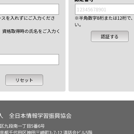
ースを入れずにご入力くださ
※半角数字8桁または12桁
い。
、資格取得時の氏名をご入力く
人 全日本情報学習振興協会
区九段南一丁目5番6号
都千代田区神田三崎町3-7-12 清話会ビル5階