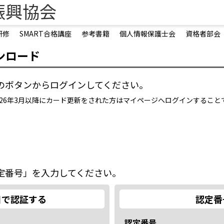
振興協会
研修
SMART合格講座
参考書籍
個人情報保護士会
資格者部会
ンロード
のボタンからログインしてください。
2026年3月以降にカード更新をされた方はマイページへログインするこ
定番号」を入力してください。
日で認証する
認定番
認定番号