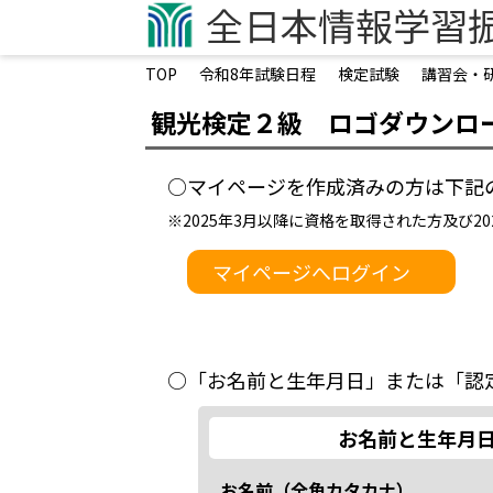
企業担当者向けページ
全日本情報学習
学生向けページ
TOP
令和8年試験日程
検定試験
講習会・
オンライン・ライブ検定試験
オンライン試験システム構築
観光検定２級 ロゴダウンロ
認定会場募集
○マイページを作成済みの方は下記
認定会場専用サイト
領収書発行フォーム
※2025年3月以降に資格を取得された方及び
マイページへログイン
お問い合わせ
○「お名前と生年月日」または「認
お名前と生年月
お名前（全角カタカナ）