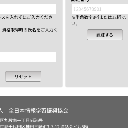
ースを入れずにご入力くださ
※半角数字8桁または12桁
い。
、資格取得時の氏名をご入力く
人 全日本情報学習振興協会
区九段南一丁目5番6号
都千代田区神田三崎町3-7-12 清話会ビル5階