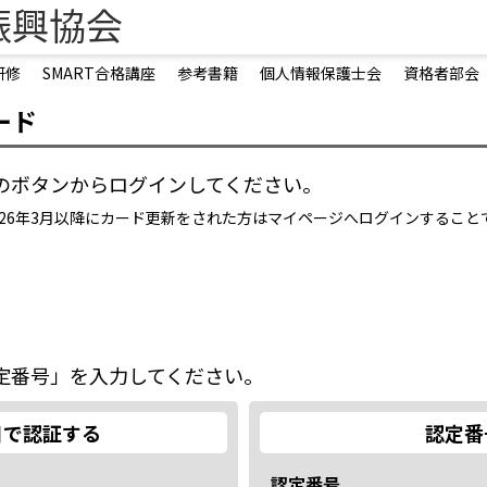
振興協会
研修
SMART合格講座
参考書籍
個人情報保護士会
資格者部会
ード
のボタンからログインしてください。
2026年3月以降にカード更新をされた方はマイページへログインするこ
定番号」を入力してください。
日で認証する
認定番
認定番号