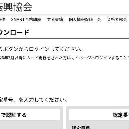
振興協会
研修
SMART合格講座
参考書籍
個人情報保護士会
資格者部会
ウンロード
のボタンからログインしてください。
2026年3月以降にカード更新をされた方はマイページへログインするこ
定番号」を入力してください。
日で認証する
認定番
認定番号