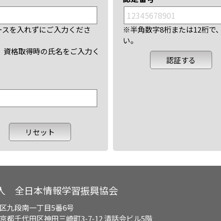
ースを入れずにご入力くださ
※半角数字8桁または12桁
い。
、資格取得時の氏名をご入力く
人 全日本情報学習振興協会
区九段南一丁目5番6号
都千代田区神田三崎町3-7-12 清話会ビル5階