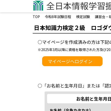
企業担当者向けページ
全日本情報学習
学生向けページ
TOP
令和8年試験日程
検定試験
講習会・
オンライン・ライブ検定試験
オンライン試験システム構築
日本知識力検定２級 ロゴダ
認定会場募集
○マイページを作成済みの方は下記
認定会場専用サイト
領収書発行フォーム
※2025年3月以降に資格を取得された方及び
マイページへログイン
お問い合わせ
○「お名前と生年月日」または「認
お名前と生年月
お名前（全角カタカナ）