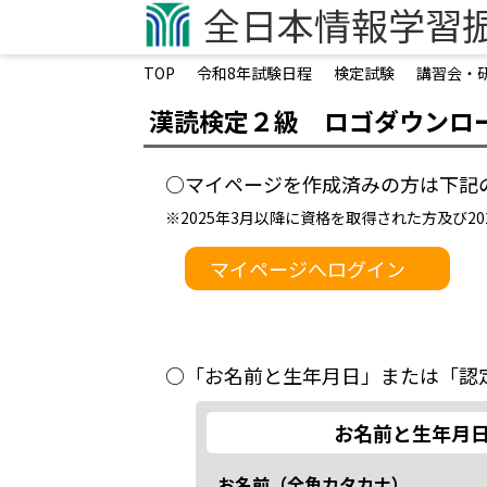
企業担当者向けページ
全日本情報学習
学生向けページ
TOP
令和8年試験日程
検定試験
講習会・
オンライン・ライブ検定試験
オンライン試験システム構築
漢読検定２級 ロゴダウンロ
認定会場募集
○マイページを作成済みの方は下記
認定会場専用サイト
領収書発行フォーム
※2025年3月以降に資格を取得された方及び
マイページへログイン
お問い合わせ
○「お名前と生年月日」または「認
お名前と生年月
お名前（全角カタカナ）