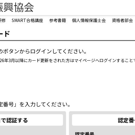
振興協会
研修
SMART合格講座
参考書籍
個人情報保護士会
資格者部会
ード
のボタンからログインしてください。
2026年3月以降にカード更新をされた方はマイページへログインするこ
定番号」を入力してください。
日で認証する
認定番
認定番号