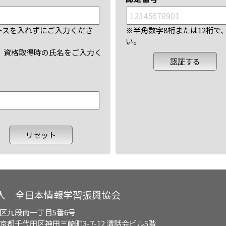
ースを入れずにご入力くださ
※半角数字8桁または12桁
い。
、資格取得時の氏名をご入力く
人 全日本情報学習振興協会
区九段南一丁目5番6号
都千代田区神田三崎町3-7-12 清話会ビル5階