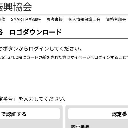
振興協会
研修
SMART合格講座
参考書籍
個人情報保護士会
資格者部会
格 ロゴダウンロード
のボタンからログインしてください。
2026年3月以降にカード更新をされた方はマイページへログインするこ
定番号」を入力してください。
日で認証する
認定番
認定番号