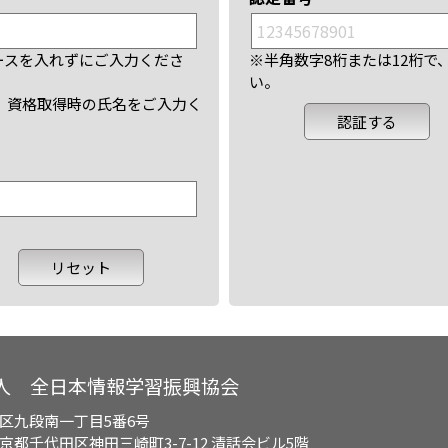
ースを入れずにご入力くださ
※半角数字8桁または12桁
い。
、資格取得時の氏名をご入力く
人 全日本情報学習振興協会
区九段南一丁目5番6号
都千代田区神田三崎町3-7-12 清話会ビル5階