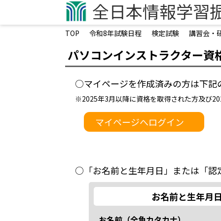
企業担当者向けページ
全日本情報学習
学生向けページ
TOP
令和8年試験日程
検定試験
講習会・
オンライン・ライブ検定試験
オンライン試験システム構築
パソコンインストラクター資
認定会場募集
○マイページを作成済みの方は下記
認定会場専用サイト
領収書発行フォーム
※2025年3月以降に資格を取得された方及び
マイページへログイン
お問い合わせ
○「お名前と生年月日」または「認
お名前と生年月
お名前（全角カタカナ）