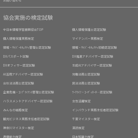
お問い合わせ
協会実施の検定試験
全日本情報学習振興協会TOP
個人情報保護士認定試験
個人情報保護実務検定
マイナンバー実務検定
情報・ｻｲﾊﾞｰｾｷｭﾘﾃｨ管理士認定試験
情報・ｻｲﾊﾞｰｾｷｭﾘﾃｨ初級認定試験
DXパスポート試験
DX推進アドバイザー認定試験
DXオフィサー認定試験
生成AIアドバイザー認定試験
AI活用アドバイザー認定試験
労働法務士認定試験
会社法法務士認定試験
民法法務士認定試験
企業危機・ｺﾝﾌﾟﾗｲｱﾝｽ管理士認定試験
ﾜｰｸﾗｲﾌ・ｺｰﾃﾞｨﾈｰﾀ―認定試験
ハラスメントアドバイザー認定試験
女性活躍検定
みんなの結婚検定
インバウンド実務主任者認定試験
観光ビジネス実務主任者認定試験
千葉マイスター検定
神奈川マイスター検定
漢読検定
声優能力検定
日本知識力検定