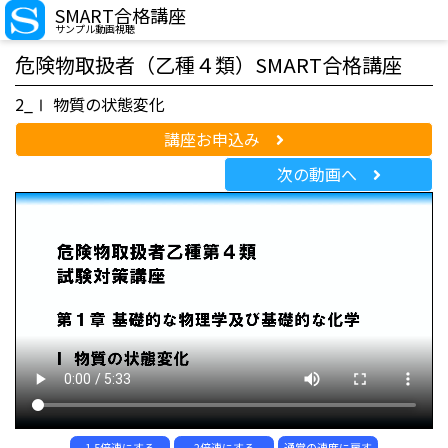
SMART合格講座
サンプル動画視聴
危険物取扱者（乙種４類）SMART合格講座
2_Ⅰ 物質の状態変化
講座お申込み
次の動画へ
1.5倍速にする
2倍速にする
通常の速度に戻す