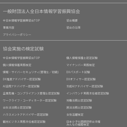
一般財団法人全日本情報学習振興協会
全日本情報学習振興協会TOP
協会概要
事業内容
協会の沿革
プライバシーポリシー
協会実施の検定試験
全日本情報学習振興協会TOP
個人情報保護士認定試験
個人情報保護実務検定
マイナンバー実務検定
情報・サイバーセキュリティ(管理士／初級)
DXパスポート試験
DX推進アドバイザー認定試験
DXオフィサー認定試験
AI活用アドバイザー認定試験
生成AIアドバイザー認定試験
企業危機・コンプライアンス管理士認定試験
インバウンド実務主任者認定試験
ワークライフ・コーディネーター認定試験
労働法務士認定試験
会社法法務士認定試験
民法法務士認定試験
ハラスメントアドバイザー認定試験
女性活躍検定
観光ビジネス実務主任者認定試験
日本少子化問題研修会主催
みんなの結婚検定