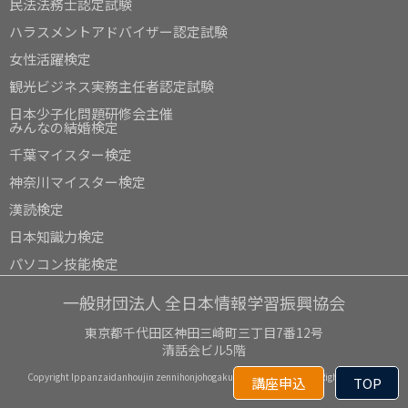
民法法務士認定試験
ハラスメントアドバイザー認定試験
女性活躍検定
観光ビジネス実務主任者認定試験
日本少子化問題研修会主催
みんなの結婚検定
千葉マイスター検定
神奈川マイスター検定
漢読検定
日本知識力検定
パソコン技能検定
一般財団法人 全日本情報学習振興協会
東京都千代田区神田三崎町三丁目7番12号
清話会ビル5階
Copyright Ippanzaidanhoujin zennihonjohogakushushinkokyokai All Right Reserved
講座申込
TOP