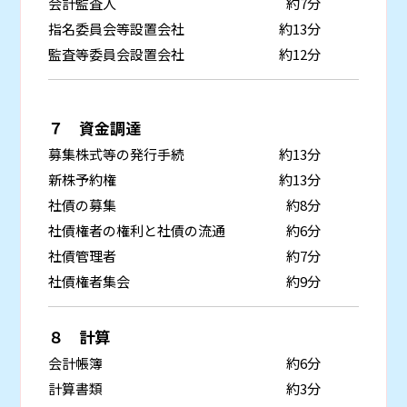
会計監査人
約7分
指名委員会等設置会社
約13分
監査等委員会設置会社
約12分
７ 資金調達
募集株式等の発行手続
約13分
新株予約権
約13分
社債の募集
約8分
社債権者の権利と社債の流通
約6分
社債管理者
約7分
社債権者集会
約9分
８ 計算
会計帳簿
約6分
計算書類
約3分