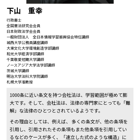
下山 重幸
行政書士
全国憲法研究会会員
日本財政法学会会員
一般財団法人 全日本情報学習振興協会特任講師
城西大学公務員講座講師
大東文化大学環境創造学部講師
和光大学経済学部講師
千葉敬愛短期大学講師
ノースアジア大学法学部講師
茨城大学講師
明治大学法科大学院講師
札幌大学准教授
1000条に近い条文を持つ会社法は、学習範囲が極めて膨
大です。そして、会社法は、法律の専門家にとっても「難
解」な法律のひとつとされているようです。
その理由としては、例えば、 多くの条文が、他の条項を
引用し、引用されたその条項もまた他条項を引用してい
るなどのケースが多く、「連立した式のような構造」に