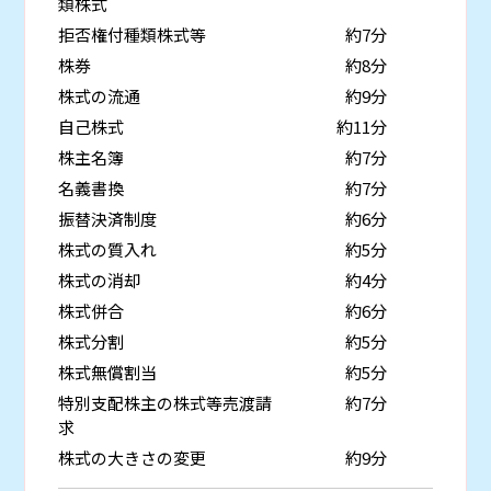
類株式
拒否権付種類株式等
約7分
株券
約8分
株式の流通
約9分
自己株式
約11分
株主名簿
約7分
名義書換
約7分
振替決済制度
約6分
株式の質入れ
約5分
株式の消却
約4分
株式併合
約6分
株式分割
約5分
株式無償割当
約5分
特別支配株主の株式等売渡請
約7分
求
株式の大きさの変更
約9分