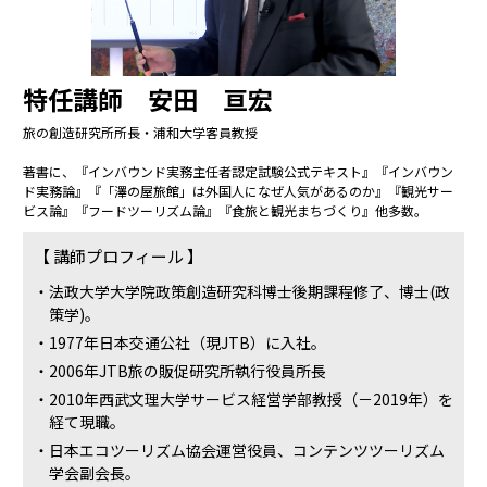
特任講師 安田 亘宏
旅の創造研究所所長・浦和大学客員教授
著書に、『インバウンド実務主任者認定試験公式テキスト』『インバウン
ド実務論』『「澤の屋旅館」は外国人になぜ人気があるのか』『観光サー
ビス論』『フードツーリズム論』『食旅と観光まちづくり』他多数。
【 講師プロフィール 】
法政大学大学院政策創造研究科博士後期課程修了、博士(政
策学)。
1977年日本交通公社（現JTB）に入社。
2006年JTB旅の販促研究所執行役員所長
2010年西武文理大学サービス経営学部教授（－2019年）を
経て現職。
日本エコツーリズム協会運営役員、コンテンツツーリズム
学会副会長。