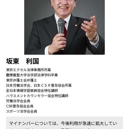
坂東 利国
東京エクセル法律事務所所属
慶應義塾大学法学部法律学科卒業
東京弁護士会弁護士
日本労働法学会、日本ＣＳＲ普及協会所属
全日本情報学習振興協会特任講師
ハラスメントカウンセラー協会特任講師
労働法学会会員
CSR普及協会会員
スポーツ法学会会員
マイナンバーについては、今後利用が急速に拡大してい